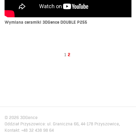
Wymiana ceramiki 3DGence DOUBLE P255
1
2
© 2026 3DGence
Oddział Przyszowice: ul. Graniczna 66, 44-178 Przyszowice,
Kontakt: +48 32 438 98 64